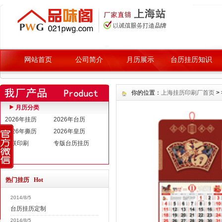
网站首页
公司简介
月历展示
台历挂历知识
你的位置：
上海挂历印刷厂首页
>
月历分类
2026年挂历
2026年台历
2026年撕历
2026年皇历
对联印刷
专版台历挂历
热门挂历 Hot
2014/8/5
台历挂历定制
2014/8/5