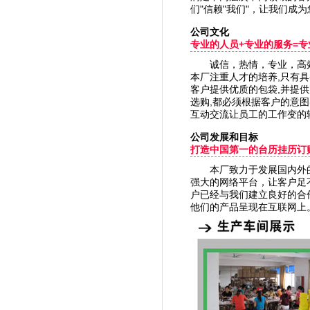
们"信赖"我们"，让我们
公司文化
专业的人员+专业的服务=
诚信，热情，专业，高效
本厂注重人才的培养,只有具
客户提供优质的包袋,并提供
选购,都必须根据客户的意图
互动交流让员工的工作变的
公司发展和目标
打造中国第一的台历挂历订
本厂致力于发展国内外的台
强大的网络平台，让客户足
户已经与我们建立良好的合
他们的产品呈现在互联网上